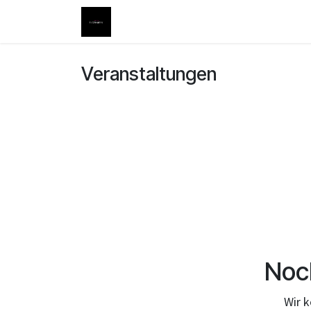
Zum Inhalt springen
Download_Whitepaper
Veranstaltungen
Noc
Wir k